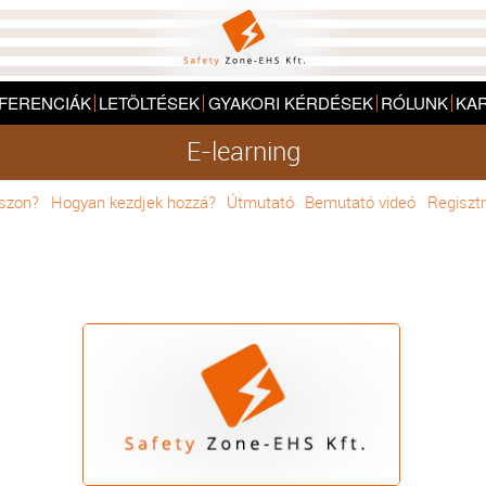
FERENCIÁK
LETÖLTÉSEK
GYAKORI KÉRDÉSEK
RÓLUNK
KA
E-learning
sszon?
Hogyan kezdjek hozzá?
Útmutató
Bemutató videó
Regisztr