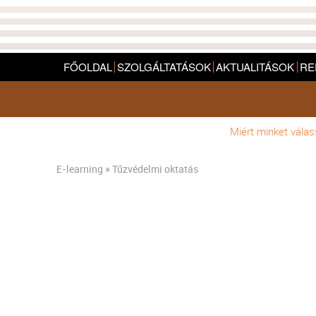
FŐOLDAL
SZOLGÁLTATÁSOK
AKTUALITÁSOK
RE
Miért minket vála
E-learning
» Tűzvédelmi oktatás