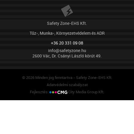
Safety Zone-EHS Kft.
Tűz-, Munka-, Környezetvédelem és ADR
+36 20 331 09 08
info@safetyzone.hu
2600 Vác, Dr. Csányi László körút 49.
© 2026 Minden jog fenntartva - Safety Zone-EHS Kft.
Adatvédelmi szabályzat
Fejlesztés:
City Media Group Kft.