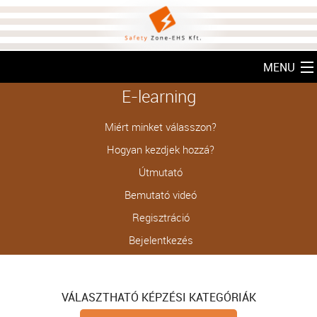
MENU
E-learning
FŐOLDAL
SZOLGÁLTATÁSOK
AKTUALITÁSOK
REFERENCIÁ
LETÖLTÉSEK
GYAKORI KÉRDÉSEK
RÓLUNK
KARRIER
Miért minket válasszon?
Hogyan kezdjek hozzá?
AJÁNLATKÉRÉS
E-LEARNING
KAPCSOLAT
Útmutató
Bemutató videó
Regisztráció
Bejelentkezés
VÁLASZTHATÓ KÉPZÉSI KATEGÓRIÁK