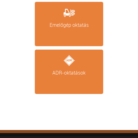
Emelőgép oktatás
ADR-oktatások